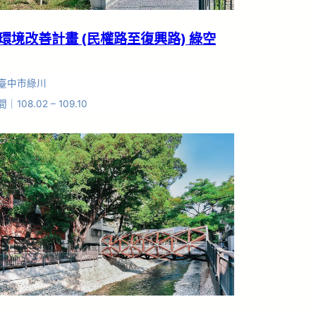
環境改善計畫 (民權路至復興路) 綠空
臺中市綠川
108.02 – 109.10