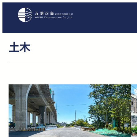
跳
至
主
要
土木
內
容