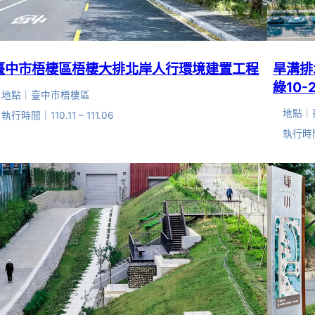
臺中市梧棲區梧棲大排北岸人行環境建置工程
旱溝排
綠10
地點｜臺中市梧棲區
地點｜
執行時間｜110.11 – 111.06
執行時間｜