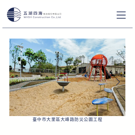
跳
至
主
要
內
容
臺中市大里區大峰路防災公園工程