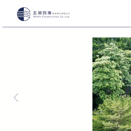
跳
至
主
要
內
容