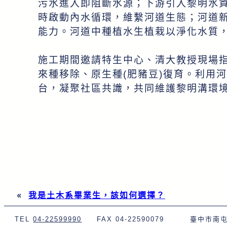
污水進入即阻斷水源；下游引入黎明水
時啟動內水循環，維繫河道生態；河道
能力。河道中種植水生植栽以淨化水質
施工期間邀請特生中心、清大教授現場
來種移除、原生種(肥豬豆)復育。利用
台，凝聚社區共識，共同維護黎明溝環
«
我是土木系畢業生，該如何選擇？
TEL
04-22599990
FAX 04-22590079
臺中市南