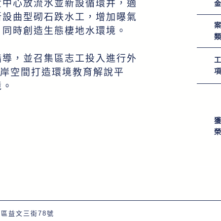
資中心放流水並新設循環井，適
新設曲型砌石跌水工，增加曝氣
，同時創造生態棲地水環境。
指導，並召集區志工投入進行外
河岸空間打造環境教育解說平
境。
屯區
益文三街78號