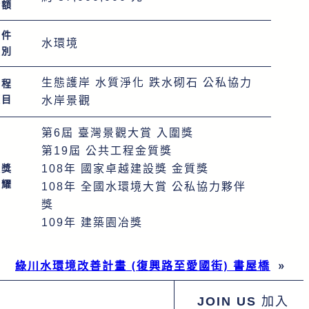
金額
案件
水環境
類別
生態護岸 水質淨化 跌水砌石 公私協力
工程
項目
水岸景觀
第6屆 臺灣景觀大賞 入圍獎
第19屆 公共工程金質獎
獲獎
108年 國家卓越建設獎 金質獎
榮耀
108年 全國水環境大賞 公私協力夥伴
獎
109年 建築園冶獎
綠川水環境改善計畫 (復興路至愛國街) 書屋橋
»
JOIN US
加入