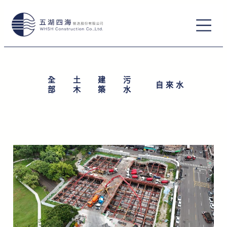
跳
至
主
要
內
全
土
建
污
自來水
部
木
築
水
容