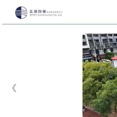
跳
至
主
要
內
容