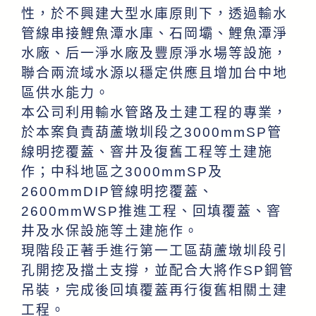
性，於不興建大型水庫原則下，透過輸水
管線串接鯉魚潭水庫、石岡壩、鯉魚潭淨
水廠、后一淨水廠及豐原淨水場等設施，
聯合兩流域水源以穩定供應且增加台中地
區供水能力。
本公司利用輸水管路及土建工程的專業，
於本案負責葫蘆墩圳段之3000mmSP管
線明挖覆蓋、窨井及復舊工程等土建施
作；中科地區之3000mmSP及
2600mmDIP管線明挖覆蓋、
2600mmWSP推進工程、回填覆蓋、窨
井及水保設施等土建施作。
現階段正著手進行第一工區葫蘆墩圳段引
孔開挖及擋土支撐，並配合大將作SP鋼管
吊裝，完成後回填覆蓋再行復舊相關土建
工程。