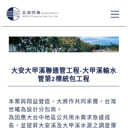
跳
至
主
要
內
容
大安大甲溪聯通管工程-大甲溪輸水
管第2標統包工程
本案與翔益營造、大將作共同承攬，台灣
第一工區葫蘆圳段，開挖及擋土支撐作業中
世曦為設計分包商。
為因應大台中地區公共用水需求急遽成
長，並提昇大安溪及大甲溪水源之調度彈