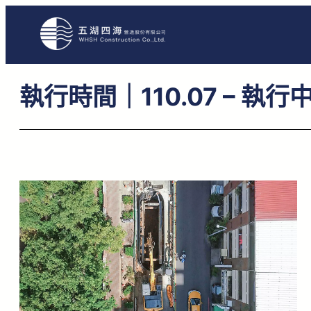
跳
至
主
要
執行時間｜110.07 – 執行
內
容