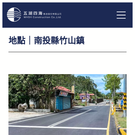
跳
至
主
要
地點｜南投縣竹山鎮
內
容