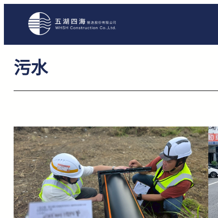
跳
至
主
要
污水
內
容