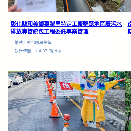
彰化縣和美鎮嘉犁里特定工廠群聚地區廢污水
排放專管統包工程委託專案管理
地點｜彰化縣和美鎮
執行時間｜114.07-執行中