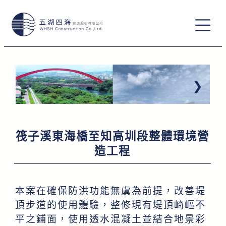
跳
至
主
要
內
容
筏子溪東海橋至知高圳段整體環境營
造工程
堤頂多孔隙混凝土舖面：提升平整品質，改善步行環
本案在確保防洪功能無虞為前提，改善堤
境，並適度降低熱島效應。
頂步道的使用體驗，整修現有堤頂崎嶇不
平之鋪面，使用透水混凝土並結合地景彩